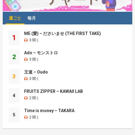
週ごと
毎月
ME (愛) – ださいませ (THE FIRST TAKE)
1
3 聞く
Ado – モンストロ
2
3 聞く
王道 – Oudo
3
3 聞く
FRUITS ZIPPER – KAWAII LAB
4
2 聞く
Time is money – TAKARA
5
2 聞く