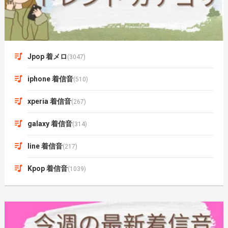
Jpop 着メロ
(3047)
iphone 着信音
(510)
xperia 着信音
(267)
galaxy 着信音
(314)
line 着信音
(217)
Kpop 着信音
(1039)