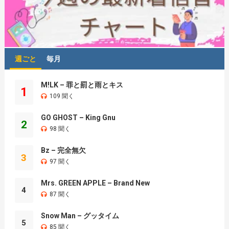
週ごと
毎月
M!LK – 罪と罰と雨とキス
1
109 聞く
GO GHOST – King Gnu
2
98 聞く
Bz – 完全無欠
3
97 聞く
Mrs. GREEN APPLE – Brand New
4
87 聞く
Snow Man – グッタイム
5
85 聞く