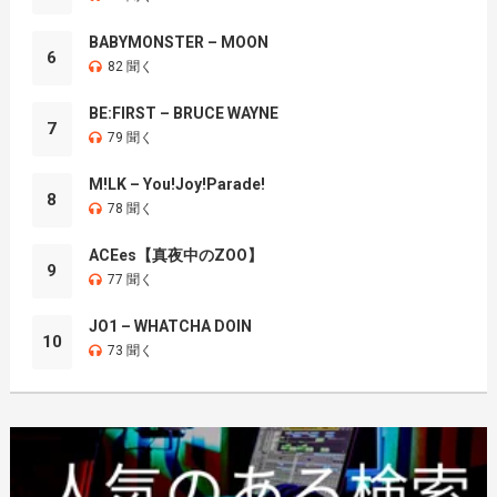
BABYMONSTER – MOON
6
82 聞く
BE:FIRST – BRUCE WAYNE
7
79 聞く
M!LK – You!Joy!Parade!
8
78 聞く
ACEes【真夜中のZOO】
9
77 聞く
JO1 – WHATCHA DOIN
10
73 聞く