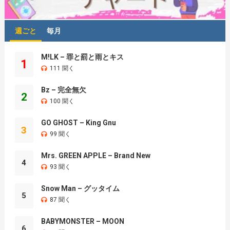
週ごと
毎月
M!LK – 罪と罰と雨とキス
1
111 聞く
Bz – 完全無欠
2
100 聞く
GO GHOST – King Gnu
3
99 聞く
Mrs. GREEN APPLE – Brand New
4
93 聞く
Snow Man – グッタイム
5
87 聞く
BABYMONSTER – MOON
6