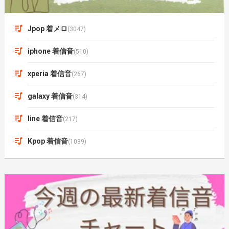
Jpop 着メロ
(3047)
iphone 着信音
(510)
xperia 着信音
(267)
galaxy 着信音
(314)
line 着信音
(217)
Kpop 着信音
(1039)