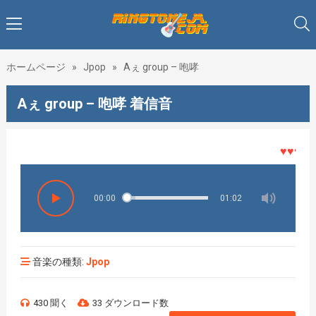
ホームページ
»
Jpop
»
Aぇ group – 咆哮
Aぇ group – 咆哮 着信音
♥♥♥着メ
00:00
01:02
音楽の種類:
Jpop
430 聞く
33 ダウンロード数