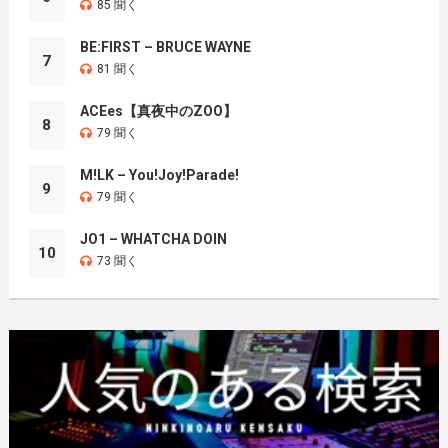
85 聞く
BE:FIRST – BRUCE WAYNE
7
81 聞く
ACEes【真夜中のZOO】
8
79 聞く
M!LK – You!Joy!Parade!
9
79 聞く
JO1 – WHATCHA DOIN
10
73 聞く