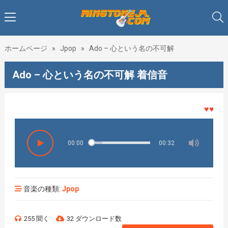
ホームページ
»
Jpop
»
Ado – 心という名の不可解
Ado – 心という名の不可解 着信音
♥♥♥着メ
00:00
00:32
音楽の種類:
Jpop
255 聞く
32 ダウンロード数