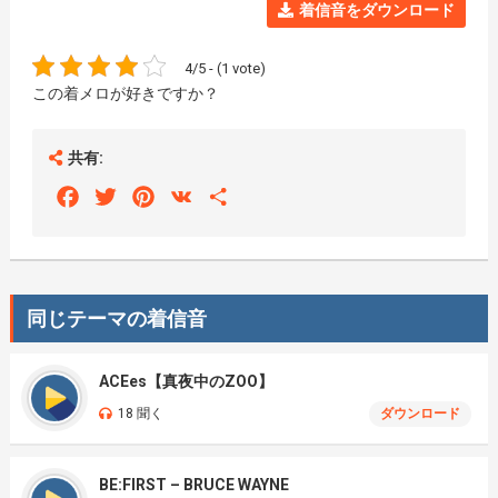
着信音をダウンロード
4/5 - (1 vote)
この着メロが好きですか？
共有:
Facebook
Twitter
Pinterest
VK
Share
同じテーマの着信音
ACEes【真夜中のZOO】
18 聞く
ダウンロード
BE:FIRST – BRUCE WAYNE