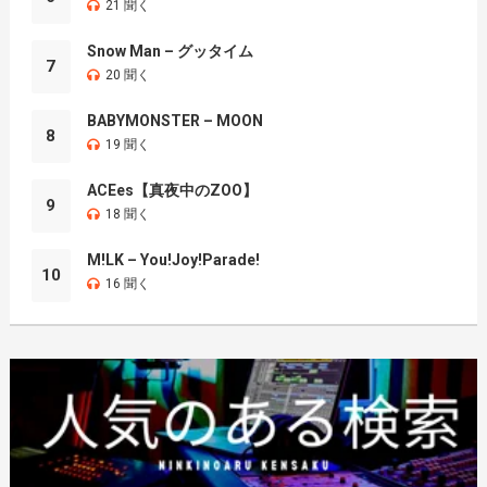
21 聞く
Snow Man – グッタイム
7
20 聞く
BABYMONSTER – MOON
8
19 聞く
ACEes【真夜中のZOO】
9
18 聞く
M!LK – You!Joy!Parade!
10
16 聞く