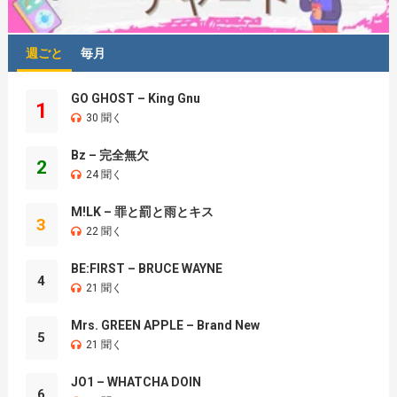
週ごと
毎月
GO GHOST – King Gnu
1
30 聞く
Bz – 完全無欠
2
24 聞く
M!LK – 罪と罰と雨とキス
3
22 聞く
BE:FIRST – BRUCE WAYNE
4
21 聞く
Mrs. GREEN APPLE – Brand New
5
21 聞く
JO1 – WHATCHA DOIN
6