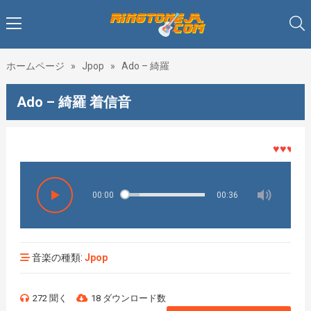
ホームページ
»
Jpop
»
Ado – 綺羅
Ado – 綺羅 着信音
♥♥♥着メロ
00:00
00:36
音楽の種類:
Jpop
272 聞く
18 ダウンロード数