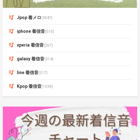
Jpop 着メロ
(3047)
iphone 着信音
(510)
xperia 着信音
(267)
galaxy 着信音
(314)
line 着信音
(217)
Kpop 着信音
(1039)