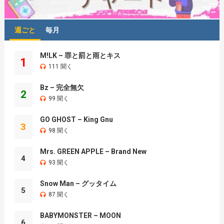
週ごと
毎月
M!LK – 罪と罰と雨とキス
1
111 聞く
Bz – 完全無欠
2
99 聞く
GO GHOST – King Gnu
3
98 聞く
Mrs. GREEN APPLE – Brand New
4
93 聞く
Snow Man – グッタイム
5
87 聞く
BABYMONSTER – MOON
6