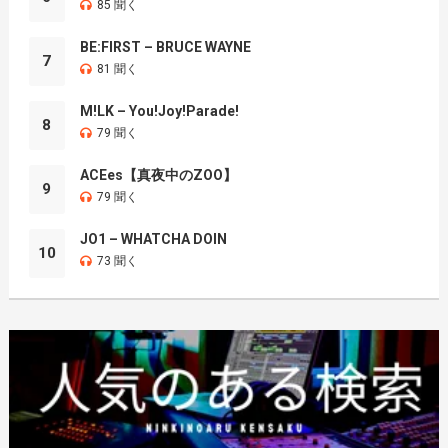
85 聞く
BE:FIRST – BRUCE WAYNE
7
81 聞く
M!LK – You!Joy!Parade!
8
79 聞く
ACEes【真夜中のZOO】
9
79 聞く
JO1 – WHATCHA DOIN
10
73 聞く