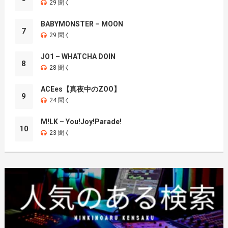
29 聞く
BABYMONSTER – MOON
7
29 聞く
JO1 – WHATCHA DOIN
8
28 聞く
ACEes【真夜中のZOO】
9
24 聞く
M!LK – You!Joy!Parade!
10
23 聞く