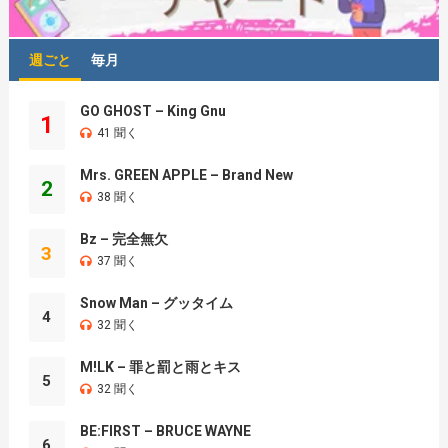
週ごと
毎月
GO GHOST – King Gnu
1
41 聞く
Mrs. GREEN APPLE – Brand New
2
38 聞く
Bz – 完全無欠
3
37 聞く
Snow Man – グッタイム
4
32 聞く
M!LK – 罪と罰と雨とキス
5
32 聞く
BE:FIRST – BRUCE WAYNE
6