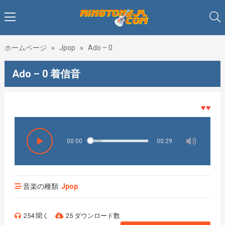
ホームページ
»
Jpop
»
Ado – 0
Ado – 0 着信音
♥♥♥着メ
00:00
00:29
音楽の種類:
Jpop
254 聞く
25 ダウンロード数