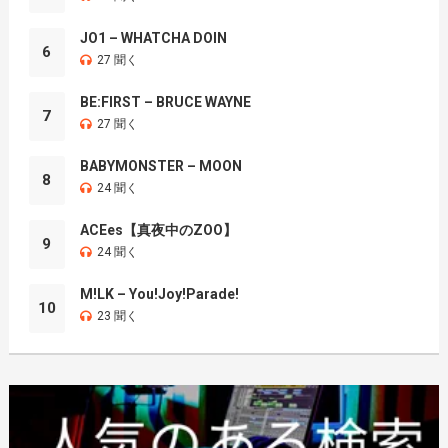
JO1 – WHATCHA DOIN
6
27 聞く
BE:FIRST – BRUCE WAYNE
7
27 聞く
BABYMONSTER – MOON
8
24 聞く
ACEes【真夜中のZOO】
9
24 聞く
M!LK – You!Joy!Parade!
10
23 聞く