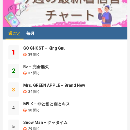
週ごと
毎月
GO GHOST – King Gnu
1
39 聞く
Bz – 完全無欠
2
37 聞く
Mrs. GREEN APPLE – Brand New
3
34 聞く
M!LK – 罪と罰と雨とキス
4
30 聞く
Snow Man – グッタイム
5
29 聞く