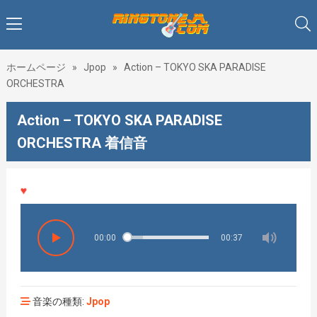
ホームページ
»
Jpop
»
Action – TOKYO SKA PARADISE
ORCHESTRA
Action – TOKYO SKA PARADISE
ORCHESTRA 着信音
♥♥♥
00:00
00:37
音楽の種類:
Jpop