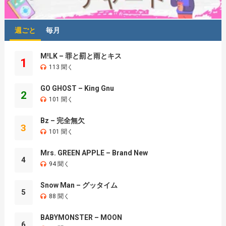
週ごと
毎月
M!LK – 罪と罰と雨とキス
1
113 聞く
GO GHOST – King Gnu
2
101 聞く
Bz – 完全無欠
3
101 聞く
Mrs. GREEN APPLE – Brand New
4
94 聞く
Snow Man – グッタイム
5
88 聞く
BABYMONSTER – MOON
6