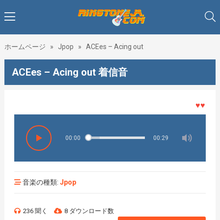
ホームページ
»
Jpop
»
ACEes – Acing out
ACEes – Acing out 着信音
♥♥♥着メ
00:00
00:29
音楽の種類:
Jpop
236 聞く
8 ダウンロード数