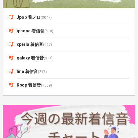
Jpop 着メロ
(3047)
iphone 着信音
(510)
xperia 着信音
(267)
galaxy 着信音
(314)
line 着信音
(217)
Kpop 着信音
(1039)