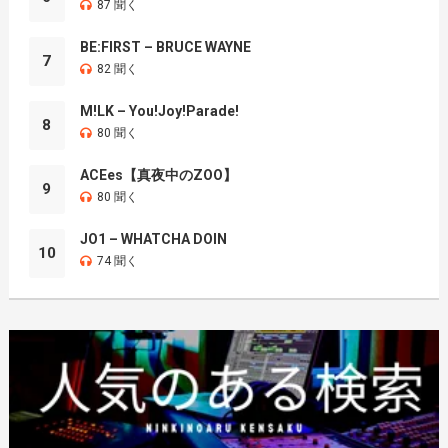
87 聞く
BE:FIRST – BRUCE WAYNE
7
82 聞く
M!LK – You!Joy!Parade!
8
80 聞く
ACEes【真夜中のZOO】
9
80 聞く
JO1 – WHATCHA DOIN
10
74 聞く