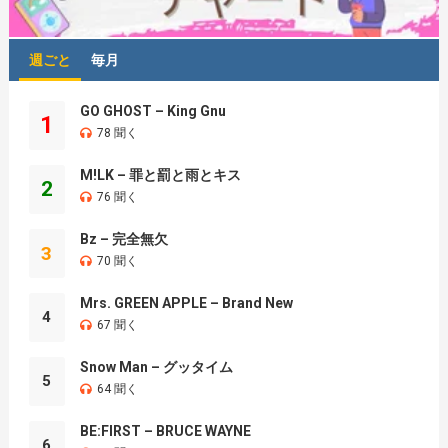
週ごと
毎月
GO GHOST – King Gnu
1
78 聞く
M!LK – 罪と罰と雨とキス
2
76 聞く
Bz – 完全無欠
3
70 聞く
Mrs. GREEN APPLE – Brand New
4
67 聞く
Snow Man – グッタイム
5
64 聞く
BE:FIRST – BRUCE WAYNE
6