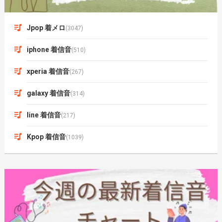
Jpop 着メロ
(3047)
iphone 着信音
(510)
xperia 着信音
(267)
galaxy 着信音
(314)
line 着信音
(217)
Kpop 着信音
(1039)