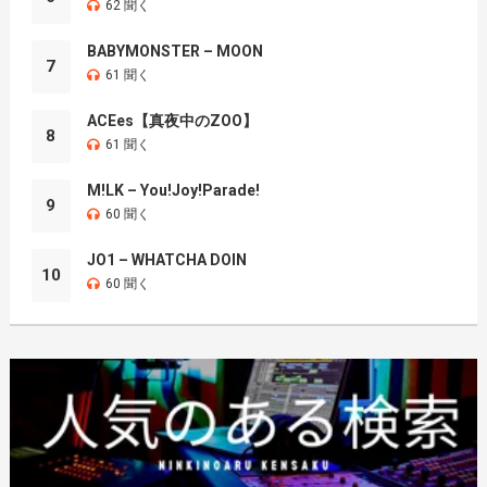
62 聞く
BABYMONSTER – MOON
7
61 聞く
ACEes【真夜中のZOO】
8
61 聞く
M!LK – You!Joy!Parade!
9
60 聞く
JO1 – WHATCHA DOIN
10
60 聞く