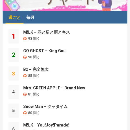
週ごと
毎月
M!LK – 罪と罰と雨とキス
1
93 聞く
GO GHOST – King Gnu
2
90 聞く
Bz – 完全無欠
3
85 聞く
Mrs. GREEN APPLE – Brand New
4
81 聞く
Snow Man – グッタイム
5
80 聞く
M!LK – You!Joy!Parade!
6