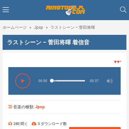
ホームページ
»
Jpop
»
ラストシーン – 菅田将暉
ラストシーン – 菅田将暉 着信音
♥♥♥着メ
00:00
00:37
音楽の種類:
Jpop
283 聞く
5 ダウンロード数