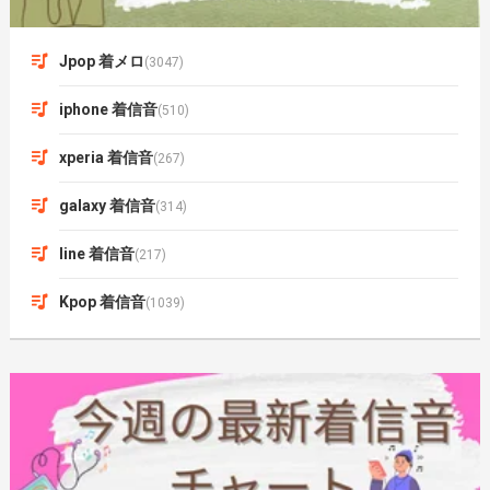
Jpop 着メロ
(3047)
iphone 着信音
(510)
xperia 着信音
(267)
galaxy 着信音
(314)
line 着信音
(217)
Kpop 着信音
(1039)