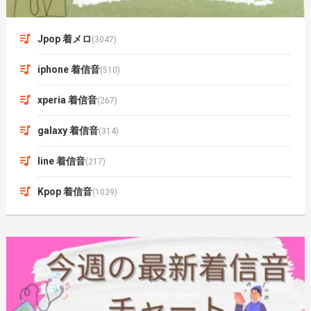
Jpop 着メロ
(3047)
iphone 着信音
(510)
xperia 着信音
(267)
galaxy 着信音
(314)
line 着信音
(217)
Kpop 着信音
(1039)