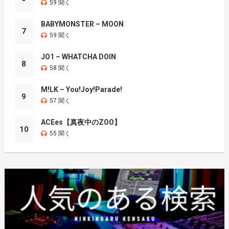
59 聞く
BABYMONSTER – MOON
7
59 聞く
JO1 – WHATCHA DOIN
8
58 聞く
M!LK – You!Joy!Parade!
9
57 聞く
ACEes【真夜中のZOO】
10
55 聞く