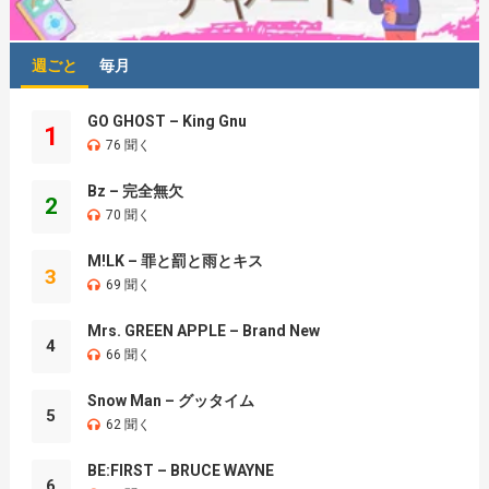
週ごと
毎月
GO GHOST – King Gnu
1
76 聞く
Bz – 完全無欠
2
70 聞く
M!LK – 罪と罰と雨とキス
3
69 聞く
Mrs. GREEN APPLE – Brand New
4
66 聞く
Snow Man – グッタイム
5
62 聞く
BE:FIRST – BRUCE WAYNE
6