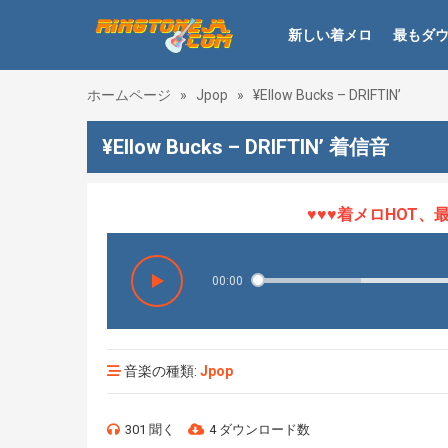
新しい着メロ
最もダ
ホームページ
»
Jpop
»
¥Ellow Bucks – DRIFTIN’
¥Ellow Bucks – DRIFTIN’ 着信音
♥♥♥着メロHOT、最新
00:00
音楽の種類:
Jpop
301 聞く
4 ダウンロード数