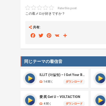
Rate this post
この着メロが好きですか？
共有:
Facebook
Twitter
Pinterest
VK
Share
同じテーマの着信音
ILLIT (아일릿) – I Got Your Back
14 聞く
ダウンロード
愛 罠 Get U – VOLTACTION
4 聞く
ダウンロード