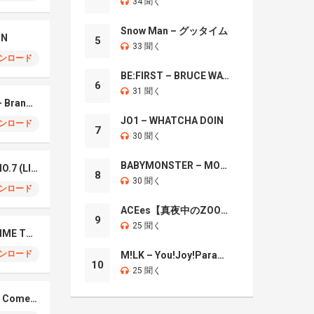
34 聞く
Snow Man – グッタイム
IN
5
33 聞く
ンロード
BE:FIRST – BRUCE WAYNE
6
31 聞く
Mrs. GREEN APPLE – Brand New
JO1 – WHATCHA DOIN
ンロード
7
30 聞く
BABYMONSTER – MOON
Mrs. Green Apple – NO.7 (LIVE)
8
30 聞く
ンロード
ACEes【真夜中のZOO】
9
25 聞く
Naniwa Danshi – GIMME THE DAY
ンロード
M!LK – You!Joy!Parade!
10
25 聞く
Elmiene, Fujii Kaze – Comets Gold