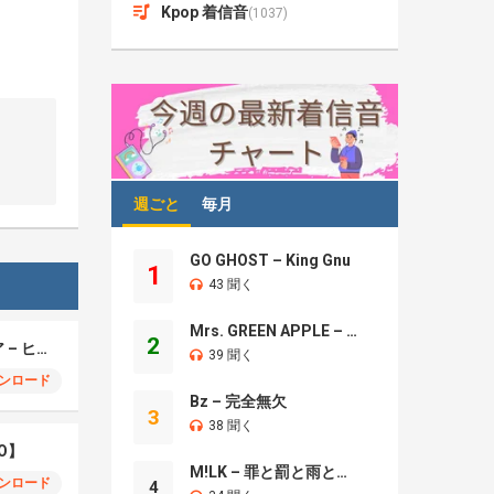
Kpop 着信音
(1037)
週ごと
毎月
GO GHOST – King Gnu
1
43 聞く
Mrs. GREEN APPLE – Brand New
2
モエチャッカファイア – ヒューゴ、狛野真斗、ライト、セヴェリアン (Cover )
39 聞く
ンロード
Bz – 完全無欠
3
38 聞く
O】
M!LK – 罪と罰と雨とキス
ンロード
4