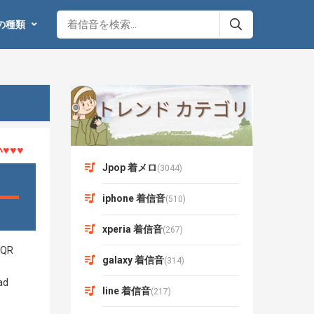
の種類
♥
Jpop 着メロ
(3044)
iphone 着信音
(510)
xperia 着信音
(267)
galaxy 着信音
(314)
line 着信音
(217)